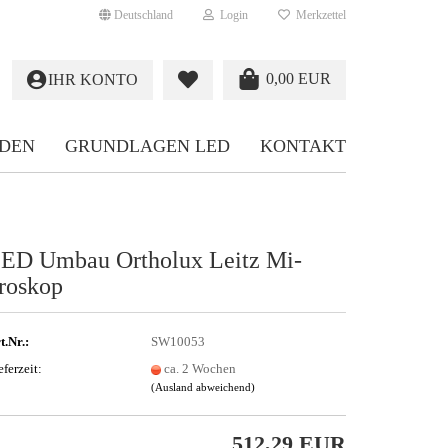
Deutschland
Login
Merkzettel
0,00 EUR
IHR KONTO
NDEN
GRUNDLAGEN LED
KONTAKT
ED Umbau Or­tho­lux Leitz Mi­
ro­skop
t.Nr.:
SW10053
eferzeit:
ca. 2 Wochen
(Ausland abweichend)
512,29 EUR