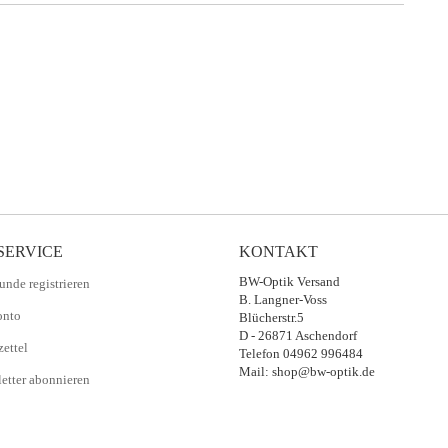
SERVICE
KONTAKT
BW-Optik Versand
unde registrieren
B. Langner-Voss
onto
Blücherstr.5
D - 26871 Aschendorf
ettel
Telefon 04962 996484
Mail: shop@bw-optik.de
etter abonnieren