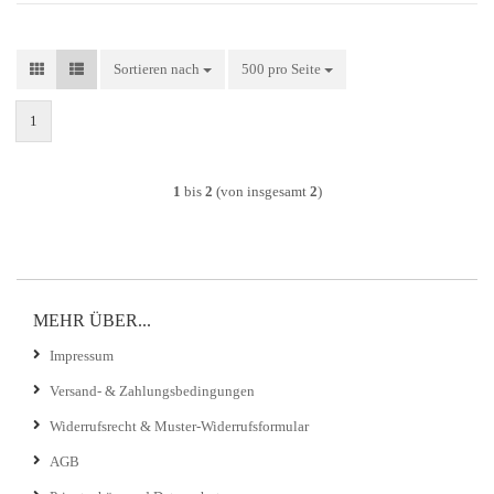
Sortieren nach
Sortieren nach
500 pro Seite
pro Seite
1
1
bis
2
(von insgesamt
2
)
MEHR ÜBER...
Impressum
Versand- & Zahlungsbedingungen
Widerrufsrecht & Muster-Widerrufsformular
AGB