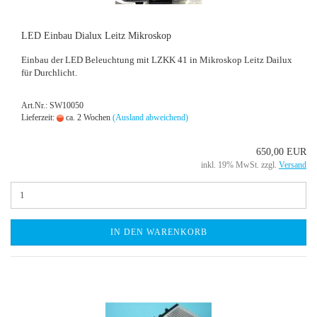
LED Ein­bau Di­al­ux Leitz Mi­kro­skop
Ein­bau der LED Be­leuch­tung mit LZKK 41 in Mi­kro­skop Leitz Dai­lux
für Durch­licht.
Art.Nr.: SW10050
Lieferzeit:
ca. 2 Wochen
(Ausland abweichend)
650,00 EUR
inkl. 19% MwSt. zzgl.
Versand
IN DEN WARENKORB