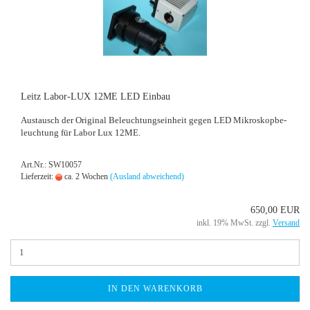
Leitz Labor-​​LUX 12ME LED Ein­bau
Aus­tausch der Ori­gi­nal Be­leuch­tungs­ein­heit gegen LED Mi­kro­skop­be­
leuch­tung für Labor Lux 12ME.
Art.Nr.: SW10057
Lieferzeit:
ca. 2 Wochen
(Ausland abweichend)
650,00 EUR
inkl. 19% MwSt. zzgl.
Versand
IN DEN WARENKORB