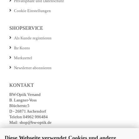
Privatsphäre und Datenschutz
Cookie Einstellungen
SHOPSERVICE
Als Kunde registrieren
Ihr Konto
Merkzettel
Newsletter abonnieren
KONTAKT
BW-Optik Versand
B. Langner-Voss
Blücherstr.5
D - 26871 Aschendorf
Telefon 04962 996484
Mail: shop@bw-optik.de
Diese Webseite verwendet Cookies und andere