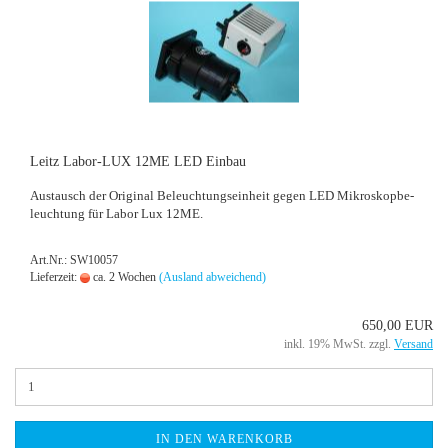
Leitz Labor-​​LUX 12ME LED Ein­bau
Aus­tausch der Ori­gi­nal Be­leuch­tungs­ein­heit gegen LED Mi­kro­skop­be­
leuch­tung für Labor Lux 12ME.
Art.Nr.: SW10057
Lieferzeit:
ca. 2 Wochen
(Ausland abweichend)
650,00 EUR
inkl. 19% MwSt. zzgl.
Versand
IN DEN WARENKORB