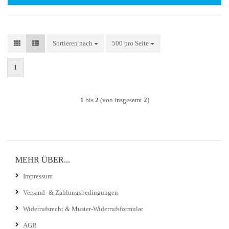
Sortieren nach
Sortieren nach
500 pro Seite
pro Seite
1
1
bis
2
(von insgesamt
2
)
MEHR ÜBER...
Impressum
Versand- & Zahlungsbedingungen
Widerrufsrecht & Muster-Widerrufsformular
AGB