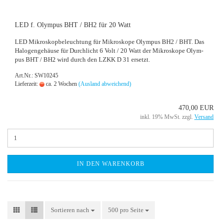
LED f. Olym­pus BHT / BH2 für 20 Watt
LED Mi­kro­skop­be­leuch­tung für Mi­kro­sko­pe Olym­pus BH2 / BHT. Das
Ha­lo­gen­ge­häu­se für Durch­licht 6 Volt / 20 Watt der Mi­kro­sko­pe Olym­
pus BHT / BH2 wird durch den LZKK D 31 er­setzt.
Art.Nr.: SW10245
Lieferzeit:
ca. 2 Wochen
(Ausland abweichend)
470,00 EUR
inkl. 19% MwSt. zzgl.
Versand
IN DEN WARENKORB
Sortieren nach
Sortieren nach
500 pro Seite
pro Seite