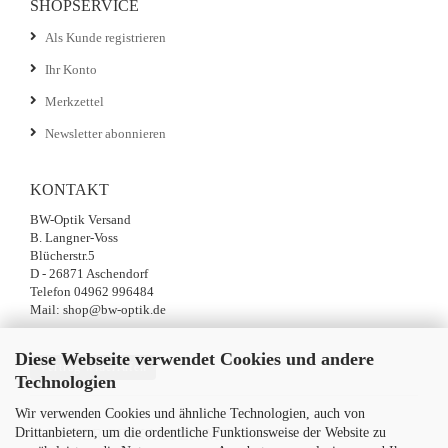
SHOPSERVICE
Als Kunde registrieren
Ihr Konto
Merkzettel
Newsletter abonnieren
KONTAKT
BW-Optik Versand
B. Langner-Voss
Blücherstr.5
D - 26871 Aschendorf
Telefon 04962 996484
Mail: shop@bw-optik.de
Diese Webseite verwendet Cookies und andere
Vertrag widerrufen
Technologien
Wir verwenden Cookies und ähnliche Technologien, auch von
Drittanbietern, um die ordentliche Funktionsweise der Website zu
SICHER EINKAUFEN MIT