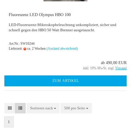
Fluo­res­zenz LED Olym­pus HBO 100
LED-​Fluoreszenz-Mikroskopbeleuchtung un­kom­pli­ziert, si­cher und
schnell gegen den HBO 50 Watt Bren­ner aus­ge­tauscht.
Art.Nr.: SW10244
Lieferzeit:
ca. 2 Wochen
(Ausland abweichend)
ab 490,00 EUR
inkl. 19% MwSt. zzgl.
Versand
ZUM ARTIKEL
Sortieren nach
Sortieren nach
500 pro Seite
pro Seite
1