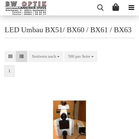
LED Umbau BX51/ BX60 / BX61 / BX63
Sortieren nach
Sortieren nach
500 pro Seite
pro Seite
1