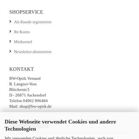
SHOPSERVICE
Als Kunde registrieren
Ihr Konto
Merkzettel
Newsletter abonnieren
KONTAKT
BW-Optik Versand
B. Langner-Voss
Blücherstr.5
D - 26871 Aschendorf
Telefon 04962 996484
Mail: shop@bw-optik.de
Diese Webseite verwendet Cookies und andere
Vertrag widerrufen
Technologien
Wir verwenden Cookies und ähnliche Technologien, auch von