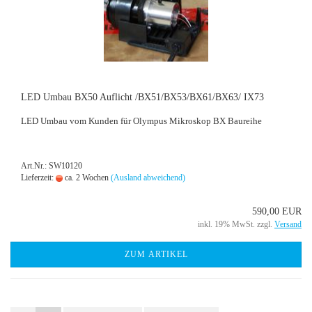
LED Umbau BX50 Auf­licht /BX51/BX53/BX61/BX63/ IX73
LED Umbau vom Kun­den für Olym­pus Mi­kro­skop BX Bau­rei­he
Art.Nr.: SW10120
Lieferzeit:
ca. 2 Wochen
(Ausland abweichend)
590,00 EUR
inkl. 19% MwSt. zzgl.
Versand
ZUM ARTIKEL