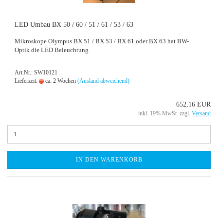
LED Umbau BX 50 / 60 / 51 / 61 / 53 / 63
Mi­kro­sko­pe Olym­pus BX 51 / BX 53 / BX 61 oder BX 63 hat BW-​
Optik die LED Be­leuch­tung
Art.Nr.: SW10121
Lieferzeit:
ca. 2 Wochen
(Ausland abweichend)
652,16 EUR
inkl. 19% MwSt. zzgl.
Versand
IN DEN WARENKORB