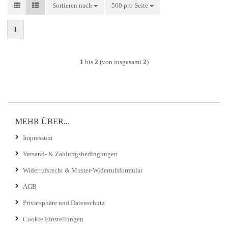
Sortieren nach
Sortieren nach
500 pro Seite
pro Seite
1
1
bis
2
(von insgesamt
2
)
MEHR ÜBER...
Impressum
Versand- & Zahlungsbedingungen
Widerrufsrecht & Muster-Widerrufsformular
AGB
Privatsphäre und Datenschutz
Cookie Einstellungen