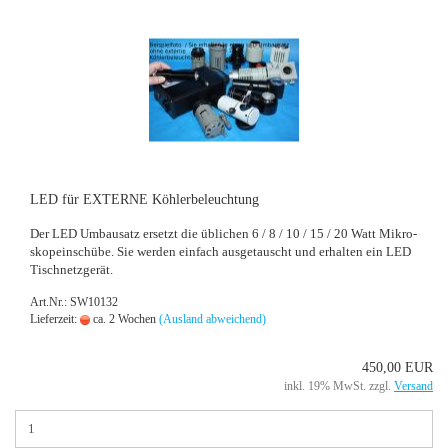
LED für EX­TER­NE Köh­ler­be­leuch­tung
Der LED Um­bau­satz er­setzt die üb­li­chen 6 / 8 / 10 / 15 / 20 Watt Mi­kro­
sko­pein­schü­be. Sie wer­den ein­fach aus­ge­tauscht und er­hal­ten ein LED
Tisch­netz­ge­rät.
Art.Nr.: SW10132
Lieferzeit:
ca. 2 Wochen
(Ausland abweichend)
450,00 EUR
inkl. 19% MwSt. zzgl.
Versand