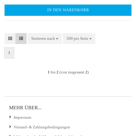
IN DEN WARENKORB
Sortieren nach
Sortieren nach
500 pro Seite
pro Seite
1
1
bis
2
(von insgesamt
2
)
MEHR ÜBER...
Impressum
Versand- & Zahlungsbedingungen