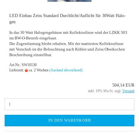
LED Ein­bau Zeiss Stan­dard Durch­licht/Auf­licht für 30Watt Ha­lo­
gen
In das 30 Watt Ha­lo­gen­ge­häu­se mit Kol­lek­tor­lin­se wird der LZKK 303
im BW-​O-Betreib ein­ge­baut.
Die Zug­ent­las­tung bleibt er­hal­ten. Mit der mat­tier­ten Kol­lek­tor­lin­se
mit Vor­schub ist die Be­leuch­tung nach Köh­ler und Zeiss Ober­ko­chen
Be­schrei­bung ein­stell­bar.
Art.Nr.: SW10130
Lieferzeit:
ca. 2 Wochen
(Ausland abweichend)
504,14 EUR
inkl. 19% MwSt. zzgl.
Versand
IN DEN WARENKORB