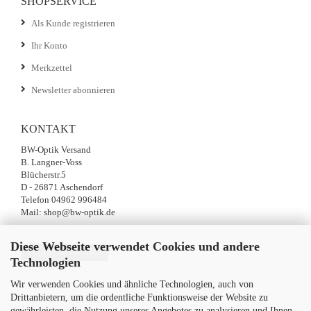
SHOPSERVICE
Als Kunde registrieren
Ihr Konto
Merkzettel
Newsletter abonnieren
KONTAKT
BW-Optik Versand
B. Langner-Voss
Blücherstr.5
D - 26871 Aschendorf
Telefon 04962 996484
Mail: shop@bw-optik.de
Diese Webseite verwendet Cookies und andere
Vertrag widerrufen
Technologien
Wir verwenden Cookies und ähnliche Technologien, auch von
Drittanbietern, um die ordentliche Funktionsweise der Website zu
SICHER EINKAUFEN MIT
gewährleisten, die Nutzung unseres Angebotes zu analysieren und Ihnen