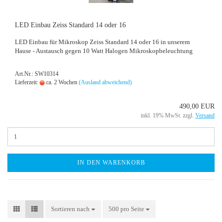
LED Ein­bau Zeiss Stan­dard 14 oder 16
LED Ein­bau für Mi­kro­skop Zeiss Stan­dard 14 oder 16 in un­se­rem
Hause - Aus­tausch gegen 10 Watt Ha­lo­gen Mi­kro­skop­be­leuch­tung
Art.Nr.: SW10314
Lieferzeit:
ca. 2 Wochen
(Ausland abweichend)
490,00 EUR
inkl. 19% MwSt. zzgl.
Versand
IN DEN WARENKORB
Sortieren nach
Sortieren nach
500 pro Seite
pro Seite