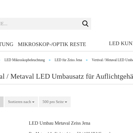
Suche...
LED KU
TUNG
MIKROSKOP-/OPTIK RESTE
»
»
»
LED Mikroskopbeleuchtung
LED für Zeiss Jena
Vertival / Metaval LED Umba
val / Metaval LED Umbausatz für Auflichtgehä
Sortieren nach
Sortieren nach
500 pro Seite
pro Seite
LED Umbau Me­ta­val Zeiss Jena