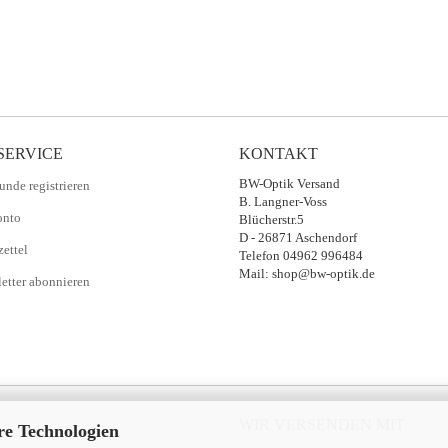
SERVICE
KONTAKT
BW-Optik Versand
unde registrieren
B. Langner-Voss
onto
Blücherstr.5
D - 26871 Aschendorf
ettel
Telefon 04962 996484
Mail: shop@bw-optik.de
etter abonnieren
WIR VERSENDEN MIT
re Technologien