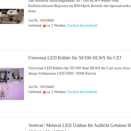
Das Me­ta­val Auf­licht­ge­häu­se 50 / 100 HLWS wurde vom
Kollektorlinsen-​Bajonett im BW-​Optik Be­trieb mit Spe­zi­al­werk­
fernt.
Art.Nr.: SW10045
Lieferzeit:
ca. 2 Wochen
(Ausland abweichend)
Uni­ver­sal LED Küh­ler für 50/100 HLWS für CZJ
Uni­ver­sal LED Küh­ler für 50/100 Watt HLWS für Carl zeiss Jena 
sko­pe Um­bau­satz LED 5600 / 6500 Kel­vin
Art.Nr.: SW10442
Lieferzeit:
ca. 2 Wochen
(Ausland abweichend)
Ver­ti­val / Me­ta­val LED Umbau für Auf­licht Ge­häu­s