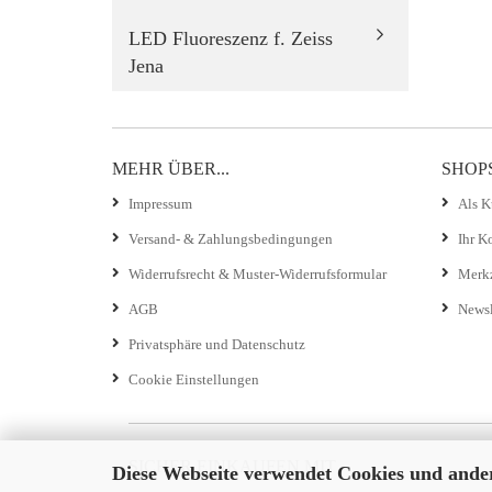
LED Fluoreszenz f. Zeiss
Jena
MEHR ÜBER...
SHOP
Impressum
Als K
Versand- & Zahlungsbedingungen
Ihr K
Widerrufsrecht & Muster-Widerrufsformular
Merkz
AGB
Newsl
Privatsphäre und Datenschutz
Cookie Einstellungen
SICHER EINKAUFEN MIT
Diese Webseite verwendet Cookies und ande