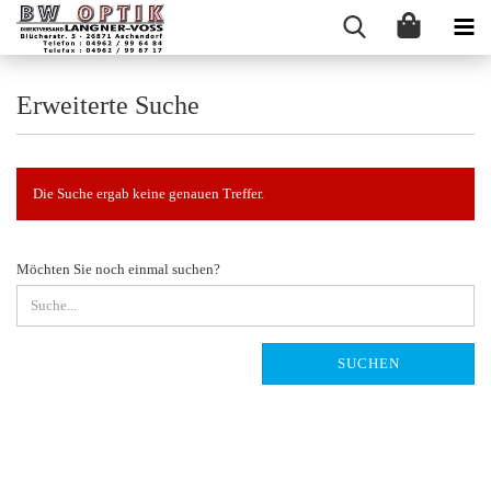
Erweiterte Suche
Die Suche ergab keine genauen Treffer.
MÖCHTEN
Möchten Sie noch einmal suchen?
SIE
NOCH
EINMAL
SUCHEN?
SUCHEN