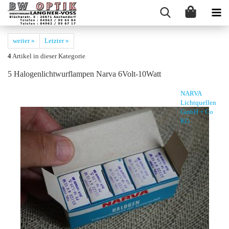
weiter »
Letzter »
4
Artikel in dieser Kategorie
5 Ha­lo­gen­licht­wurflam­pen Narva 6Volt-​10Watt
NARVA
Lichtquellen
GmbH + Co
KG