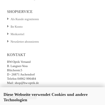
SHOPSERVICE
Als Kunde registrieren
Ihr Konto
Merkzettel
Newsletter abonnieren
KONTAKT
BW-Optik Versand
B. Langner-Voss
Blücherstr.5
D - 26871 Aschendorf
Telefon 04962 996484
Mail: shop@bw-optik.de
Diese Webseite verwendet Cookies und andere
Vertrag widerrufen
Technologien