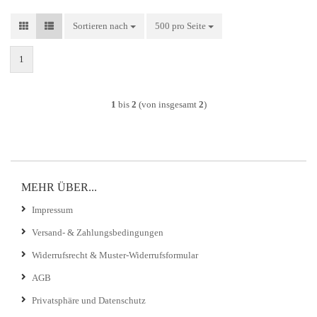
Sortieren nach
Sortieren nach
500 pro Seite
pro Seite
1
1
bis
2
(von insgesamt
2
)
MEHR ÜBER...
Impressum
Versand- & Zahlungsbedingungen
Widerrufsrecht & Muster-Widerrufsformular
AGB
Privatsphäre und Datenschutz