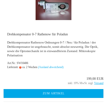
Dreh­kom­pen­sa­tor 0-7 Ra­the­now für Po­la­dun
Dreh­kom­pen­sa­tor Ra­the­now Ord­nun­gen 0-7 / Neu / für Po­la­dun / der
Dreh­kom­pen­sa­tor ist un­ge­braucht, somit ab­so­lut neu­wer­tig. Die Optik,
sowie die Op­to­me­cha­nik ist in ein­wand­frei­em Zu­stand. Mi­kro­sko­pie
Po­la­ri­sa­ti­on
Art.Nr.: SW10406
Lieferzeit:
ca. 2 Wochen
(Ausland abweichend)
199,00 EUR
inkl. 19% MwSt. zzgl.
Versand
ZUM ARTIKEL