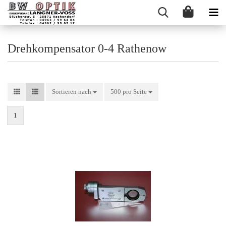
Drehkompensator 0-4 Rathenow
Sortieren nach
Sortieren nach
500 pro Seite
pro Seite
1