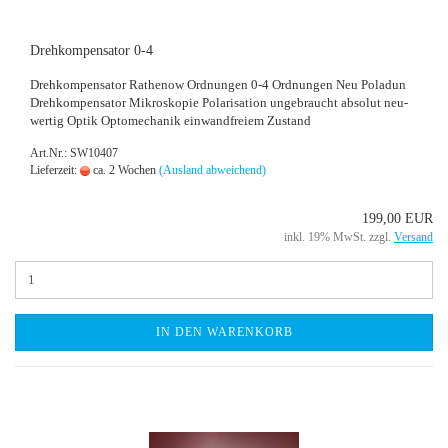
Dreh­kom­pen­sa­tor 0-4
Dreh­kom­pen­sa­tor Ra­the­now Ord­nun­gen 0-4 Ord­nun­gen Neu Po­la­dun
Dreh­kom­pen­sa­tor Mi­kro­sko­pie Po­la­ri­sa­ti­on un­ge­braucht ab­so­lut neu­
wer­tig Optik Op­to­me­cha­nik ein­wand­frei­em Zu­stand
Art.Nr.: SW10407
Lieferzeit:
ca. 2 Wochen
(Ausland abweichend)
199,00 EUR
inkl. 19% MwSt. zzgl.
Versand
IN DEN WARENKORB