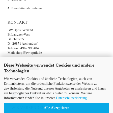
Merkzettel
Newsletter abonnieren
KONTAKT
BW-Optik Versand
B. Langner-Voss
Blücherstr.5
D - 26871 Aschendorf
Telefon 04962 996484
Mail: shop@bw-optik.de
Diese Webseite verwendet Cookies und andere
Vertrag widerrufen
Technologien
Wir verwenden Cookies und ähnliche Technologien, auch von
Drittanbietern, um die ordentliche Funktionsweise der Website zu
SICHER EINKAUFEN MIT
gewährleisten, die Nutzung unseres Angebotes zu analysieren und Ihnen
ein bestmögliches Einkaufserlebnis bieten zu können. Weitere
Informationen finden Sie in unserer
Datenschutzerklärung
.
WIR VERSENDEN MIT
Alle Akzeptieren