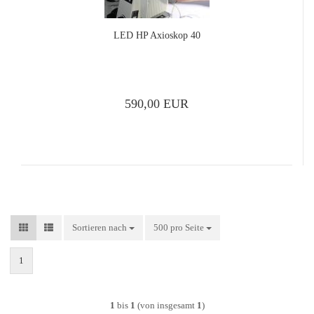
LED HP Axio­skop 40
590,00 EUR
Sortieren nach
Sortieren nach
500 pro Seite
pro Seite
1
1
bis
1
(von insgesamt
1
)