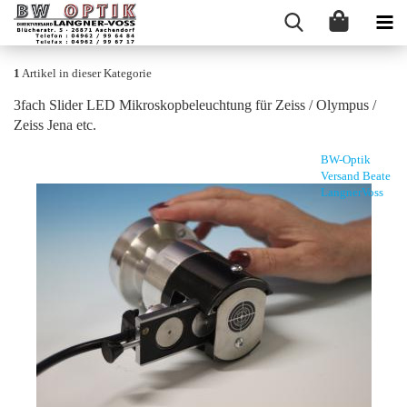
1
Artikel in dieser Kategorie
3fach Sli­der LED Mi­kro­skop­be­leuch­tung für Zeiss / Olym­pus /
Zeiss Jena etc.
BW-Optik
Versand Beate
LangnerVoss