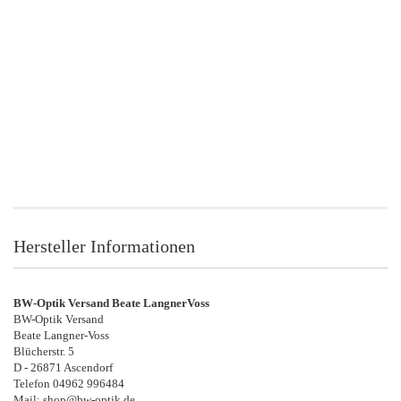
Hersteller Informationen
BW-Optik Versand Beate LangnerVoss
BW-Optik Versand
Beate Langner-Voss
Blücherstr. 5
D - 26871 Ascendorf
Telefon 04962 996484
Mail: shop@bw-optik.de